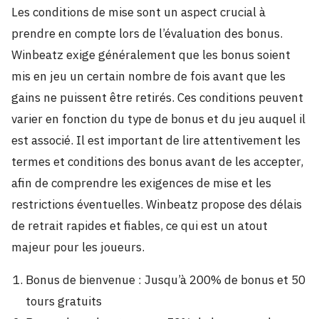
Les conditions de mise sont un aspect crucial à
prendre en compte lors de l’évaluation des bonus.
Winbeatz exige généralement que les bonus soient
mis en jeu un certain nombre de fois avant que les
gains ne puissent être retirés. Ces conditions peuvent
varier en fonction du type de bonus et du jeu auquel il
est associé. Il est important de lire attentivement les
termes et conditions des bonus avant de les accepter,
afin de comprendre les exigences de mise et les
restrictions éventuelles. Winbeatz propose des délais
de retrait rapides et fiables, ce qui est un atout
majeur pour les joueurs.
Bonus de bienvenue : Jusqu’à 200% de bonus et 50
tours gratuits