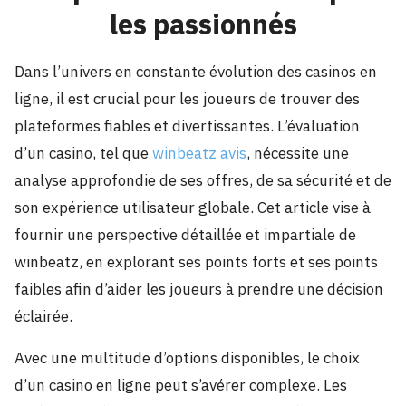
les passionnés
Dans l’univers en constante évolution des casinos en
ligne, il est crucial pour les joueurs de trouver des
plateformes fiables et divertissantes. L’évaluation
d’un casino, tel que
winbeatz avis
, nécessite une
analyse approfondie de ses offres, de sa sécurité et de
son expérience utilisateur globale. Cet article vise à
fournir une perspective détaillée et impartiale de
winbeatz, en explorant ses points forts et ses points
faibles afin d’aider les joueurs à prendre une décision
éclairée.
Avec une multitude d’options disponibles, le choix
d’un casino en ligne peut s’avérer complexe. Les