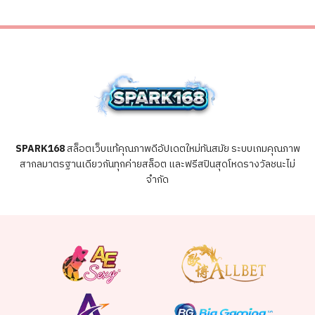
SPARK168
สล็อตเว็บแท้คุณภาพดีอัปเดตใหม่ทันสมัย ระบบเกมคุณภาพ
สากลมาตรฐานเดียวกันทุกค่ายสล็อต และฟรีสปินสุดโหดรางวัลชนะไม่
จำกัด