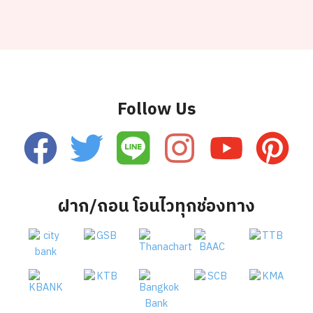
Follow Us
ฝาก/ถอน โอนไวทุกช่องทาง