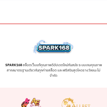
SPARK168
สล็อตเว็บแท้คุณภาพดีอัปเดตใหม่ทันสมัย ระบบเกมคุณภาพ
สากลมาตรฐานเดียวกันทุกค่ายสล็อต และฟรีสปินสุดโหดรางวัลชนะไม่
จำกัด