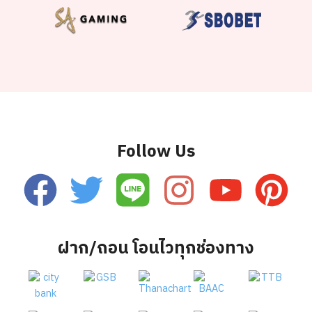
Follow Us
ฝาก/ถอน โอนไวทุกช่องทาง