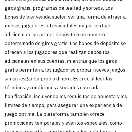
giros gratis, programas de lealtad y sorteos. Los
bonos de bienvenida suelen ser una forma de atraer a
nuevos jugadores, ofreciéndoles un porcentaje
adicional de su primer depósito o un número
determinado de giros gratis. Los bonos de depósito se
ofrecen a los jugadores que realizan depósitos
adicionales en sus cuentas, mientras que los giros
gratis permiten a los jugadores probar nuevos juegos
sin arriesgar su propio dinero. Es crucial leer los
términos y condiciones asociados con cada
bonificación, incluyendo los requisitos de apuesta y los
límites de tiempo, para asegurar una experiencia de
juego óptima. La plataforma también ofrece
promociones temporales y eventos especiales, como
torneos y desafíos, que brindan a los jugadores la