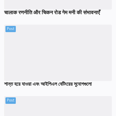
चालाक रणनीति और चिकन रोड गेम मनी की संभावनाएँ
Post
শান্ত হয়ে যাওয়া এবং আইপিএল বেটিংয়ের সুযোগগুলো
Post