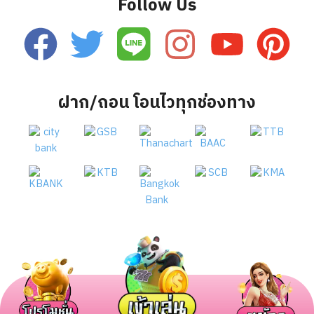
Follow Us
ฝาก/ถอน โอนไวทุกช่องทาง
สล็อต456
สล็อต69
สล็อต123
สล็อต99
สล็อต666
สล็อต777
สล็อต888
สล็อต168