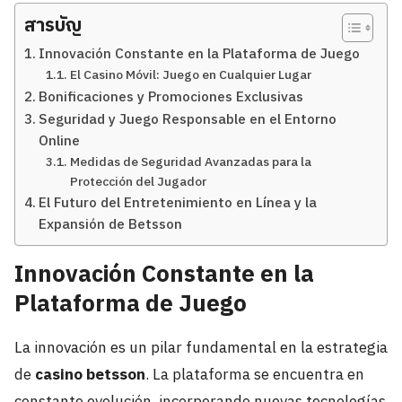
สารบัญ
Innovación Constante en la Plataforma de Juego
El Casino Móvil: Juego en Cualquier Lugar
Bonificaciones y Promociones Exclusivas
Seguridad y Juego Responsable en el Entorno
Online
Medidas de Seguridad Avanzadas para la
Protección del Jugador
El Futuro del Entretenimiento en Línea y la
Expansión de Betsson
Innovación Constante en la
Plataforma de Juego
La innovación es un pilar fundamental en la estrategia
de
casino betsson
. La plataforma se encuentra en
constante evolución, incorporando nuevas tecnologías