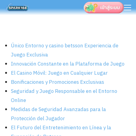
Search
for:
Skip
to
content
Único Entorno y casino betsson Experiencia de
Juego Exclusiva
Innovación Constante en la Plataforma de Juego
El Casino Móvil: Juego en Cualquier Lugar
Bonificaciones y Promociones Exclusivas
Seguridad y Juego Responsable en el Entorno
Online
Medidas de Seguridad Avanzadas para la
Protección del Jugador
El Futuro del Entretenimiento en Línea y la