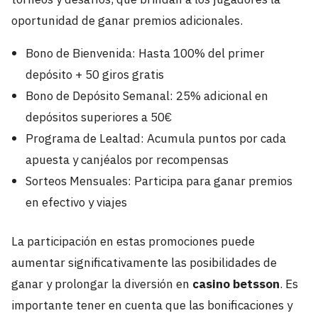
oportunidad de ganar premios adicionales.
Bono de Bienvenida: Hasta 100% del primer
depósito + 50 giros gratis
Bono de Depósito Semanal: 25% adicional en
depósitos superiores a 50€
Programa de Lealtad: Acumula puntos por cada
apuesta y canjéalos por recompensas
Sorteos Mensuales: Participa para ganar premios
en efectivo y viajes
La participación en estas promociones puede
aumentar significativamente las posibilidades de
ganar y prolongar la diversión en
casino betsson
. Es
importante tener en cuenta que las bonificaciones y