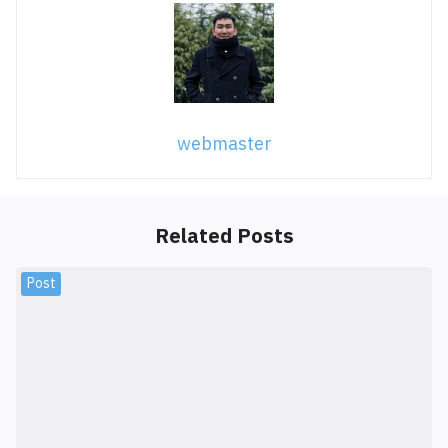
webmaster
Related Posts
Post