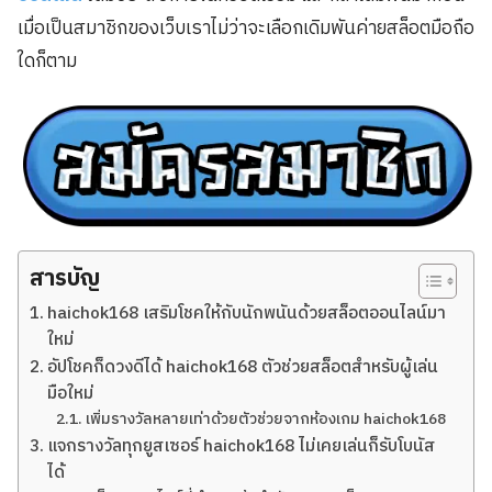
เมื่อเป็นสมาชิกของเว็บเราไม่ว่าจะเลือกเดิมพันค่ายสล็อตมือถือ
ใดก็ตาม
สารบัญ
haichok168 เสริมโชคให้กับนักพนันด้วยสล็อตออนไลน์มา
ใหม่
อัปโชคก็ดวงดีได้ haichok168 ตัวช่วยสล็อตสำหรับผู้เล่น
มือใหม่
เพิ่มรางวัลหลายเท่าด้วยตัวช่วยจากห้องเกม haichok168
แจกรางวัลทุกยูสเซอร์ haichok168 ไม่เคยเล่นก็รับโบนัส
ได้