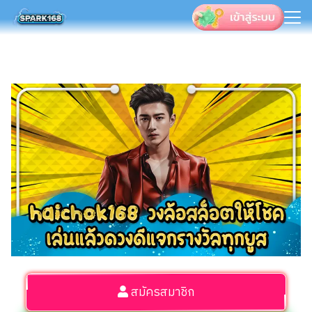
Search
for:
Skip
to
content
สมัครสมาชิก