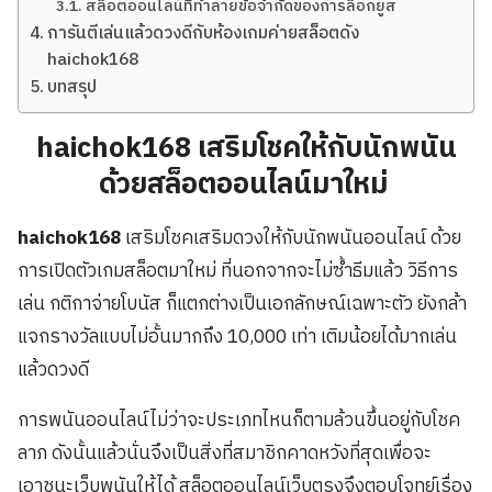
สล็อตออนไลน์ที่ทำลายข้อจำกัดของการล็อกยูส
การันตีเล่นแล้วดวงดีกับห้องเกมค่ายสล็อตดัง
haichok168
บทสรุป
haichok168 เสริมโชคให้กับนักพนัน
ด้วยสล็อตออนไลน์มาใหม่
haichok168
เสริมโชคเสริมดวงให้กับนักพนันออนไลน์ ด้วย
การเปิดตัวเกมสล็อตมาใหม่ ที่นอกจากจะไม่ซ้ำธีมแล้ว วิธีการ
เล่น กติกาจ่ายโบนัส ก็แตกต่างเป็นเอกลักษณ์เฉพาะตัว ยังกล้า
แจกรางวัลแบบไม่อั้นมากถึง 10,000 เท่า เติมน้อยได้มากเล่น
แล้วดวงดี
การพนันออนไลน์ไม่ว่าจะประเภทไหนก็ตามล้วนขึ้นอยู่กับโชค
ลาภ ดังนั้นแล้วนั่นจึงเป็นสิ่งที่สมาชิกคาดหวังที่สุดเพื่อจะ
เอาชนะเว็บพนันให้ได้ สล็อตออนไลน์เว็บตรงจึงตอบโจทย์เรื่อง