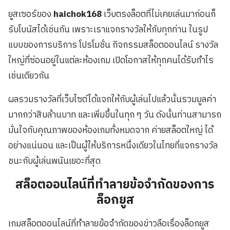
ยูสเซอร์ของ
haichok168
เว็บตรงล็อตที่ไม่เคยเล่นมาก่อนก็
รับโบนัสได้เช่นกัน เพราะเราแจกรางวัลให้กับทุกท่าน ในรูป
แบบของการบริการ โปรโมชั่น กิจกรรมสล็อตออนไลน์ รางวัล
ใหญ่ที่ซ่อนอยู่ในแต่ละห้องเกม เปิดโอกาสให้ทุกคนได้รับกำไร
เช่นเดียวกัน
ผลรวมรางวัลที่เว็บไซต์ได้แจกให้กับผู้เล่นไปแล้วนั้นรวมมูลค่า
มากกว่าสิบล้านบาท และเพิ่มขึ้นในทุก ๆ วัน ดังนั้นท่านสามารถ
มั่นใจกับคุณภาพของห้องเกมทั้งหมดจาก ค่ายสล็อตใหญ่ ได้
อย่างแน่นอน และเป็นผู้ให้บริการหนึ่งเดียวในไทยที่แจกรางวัล
ชนะกับผู้เล่นพนันเยอะที่สุด
สล็อตออนไลน์ที่ทำลายข้อจำกัดของการ
ล็อกยูส
เกมสล็อตออนไลน์ที่ทำลายข้อจำกัดของข่าวลือเรื่องล็อกยูส